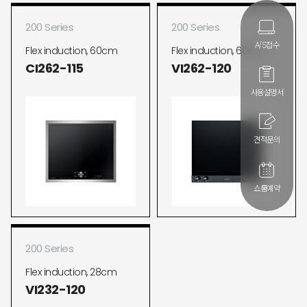
200 Series
200 Series
A/S접수
Flex induction, 60cm
Flex induction, 60cm
CI262-115
VI262-120
사용설명서
견적문의
쇼룸예약
200 Series
Flex induction, 28cm
VI232-120